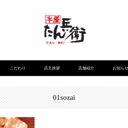
こだわり
店主挨拶
店舗紹介
お知ら
01sozai